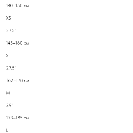
140–150 см
XS
27.5"
145–160 см
S
27.5"
162–178 см
M
29"
173–185 см
L