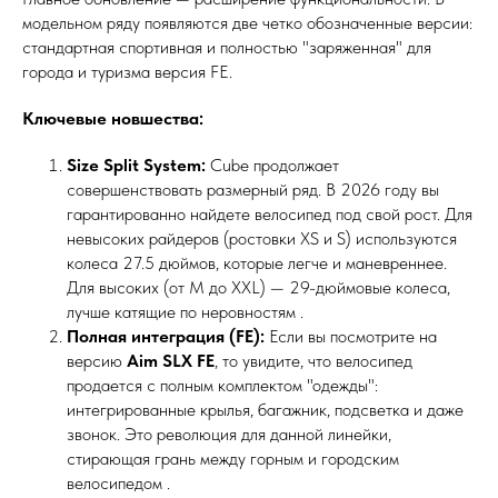
модельном ряду появляются две четко обозначенные версии:
стандартная спортивная и полностью "заряженная" для
города и туризма версия FE.
Ключевые новшества:
Size Split System:
Cube продолжает
совершенствовать размерный ряд. В 2026 году вы
гарантированно найдете велосипед под свой рост. Для
невысоких райдеров (ростовки XS и S) используются
колеса 27.5 дюймов, которые легче и маневреннее.
Для высоких (от M до XXL) — 29-дюймовые колеса,
лучше катящие по неровностям .
Полная интеграция (FE):
Если вы посмотрите на
версию
Aim SLX FE
, то увидите, что велосипед
продается с полным комплектом "одежды":
интегрированные крылья, багажник, подсветка и даже
звонок. Это революция для данной линейки,
стирающая грань между горным и городским
велосипедом .