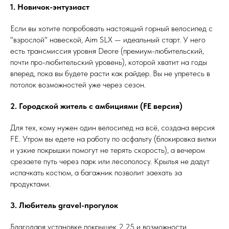
1. Новичок-энтузиаст
Если вы хотите попробовать настоящий горный велосипед с
"взрослой" навеской, Aim SLX — идеальный старт. У него
есть трансмиссия уровня Deore (премиум-любительский,
почти про-любительский уровень), которой хватит на годы
вперед, пока вы будете расти как райдер. Вы не упретесь в
потолок возможностей уже через сезон.
2. Городской житель с амбициями (FE версия)
Для тех, кому нужен один велосипед на всё, создана версия
FE. Утром вы едете на работу по асфальту (блокировка вилки
и узкие покрышки помогут не терять скорость), а вечером
срезаете путь через парк или лесополосу. Крылья не дадут
испачкать костюм, а багажник позволит заехать за
продуктами.
3. Любитель gravel-прогулок
Благодаря установке покрышек 2.25 и возможности