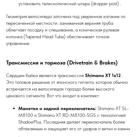
установить телескопический штырь (dropper post) .
Геометрия велосипеда заточена под уверенное катание по
пересеченной местности: заниженная верхняя труба
облегчает посадку и спешивание, а коническая рулевая
колонка (Tapered Head Tube) обеспечивает точное
управление .
Трансмиссия и тормоза (Drivetrain & Brakes)
Сердцем байка является трансмиссия
Shimano XT 1х12
.
Это топовое решение от японского гиганта, которое обычно
встречается на велосипедах гораздо более высокого
ценового сегмента. Вот что входит в комплект:
Манетки и задний переключатель:
Shimano XT SL-
M8100 и Shimano XT RD-M8100-SGS с технологией
ShadowPlus. Последняя делает переключатель более
обтекаемым и защищает его от ударов о ветки и камни
.