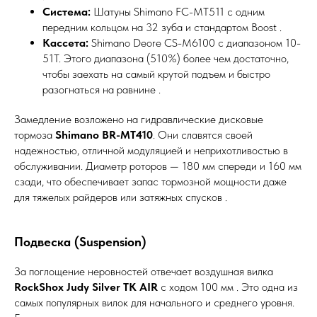
Система:
Шатуны Shimano FC-MT511 с одним
передним кольцом на 32 зуба и стандартом Boost .
Кассета:
Shimano Deore CS-M6100 с диапазоном 10-
51T. Этого диапазона (510%) более чем достаточно,
чтобы заехать на самый крутой подъем и быстро
разогнаться на равнине .
Замедление возложено на гидравлические дисковые
тормоза
Shimano BR-MT410
. Они славятся своей
надежностью, отличной модуляцией и неприхотливостью в
обслуживании. Диаметр роторов — 180 мм спереди и 160 мм
сзади, что обеспечивает запас тормозной мощности даже
для тяжелых райдеров или затяжных спусков .
Подвеска (Suspension)
За поглощение неровностей отвечает воздушная вилка
RockShox Judy Silver TK AIR
с ходом 100 мм . Это одна из
самых популярных вилок для начального и среднего уровня.