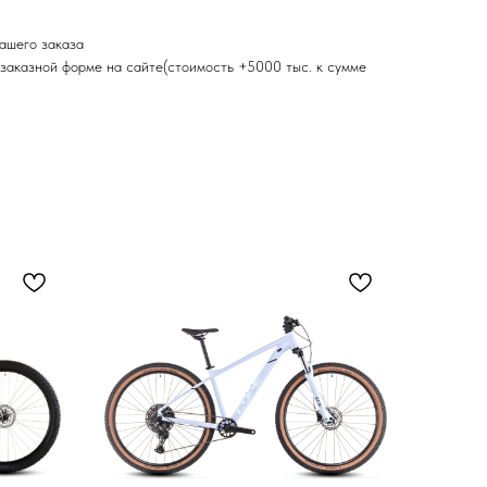
ашего заказа
 заказной форме на сайте(стоимость +5000 тыс. к сумме