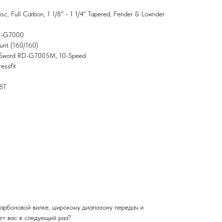
, Full Carbon, 1 1/8" - 1 1/4" Tapered, Fender & Lowrider
SB-G7000
unt (160/160)
t Sword RD-G7005M, 10-Speed
essfit
48T
арбоновой вилке, широкому диапазону передач и
ет вас в следующий раз?