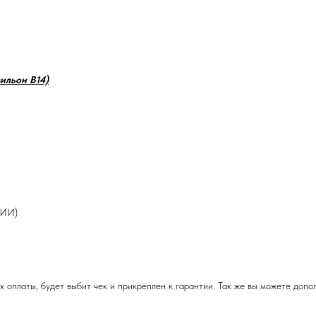
ильон В14)
ИИ)
аты, будет выбит чек и прикреплен к гарантии. Так же вы можете дополн