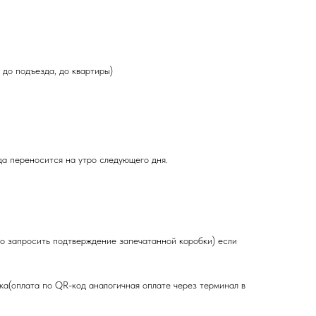
до подъезда, до квартиры)
еда переносится на утро следующего дня.
то запросить подтверждение запечатанной коробки) если
ка(оплата по QR-код аналогичная оплате через терминал в