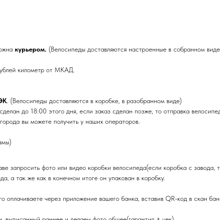
можна
курьером.
(Велосипеды доставляются настроенные в собранном виде 
ублей километр от МКАД.
ЭК
. (Велосипеды доставляются в коробке, в разобранном виде)
сделан до 18:00 этого дня, если заказ сделан позже, то отправка велосип
города вы можете получить у наших операторов.
амы)
аве запросить фото или видео коробки велосипеда(если коробка с завода, 
, а так же как в конечном итоге он упакован в коробку.
го оплачиваете через приложение вашего банка, вставив QR-код в скан бан
, выписанный раннее и делаем фото общее(гарантия + чек).