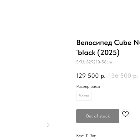
Велосипед Cube N
´black (2025)
SKU:
829210-58cm
129 500
р.
136 500
р.
Размер рамы
58cm
Out of stock
Вес: 11.3кг