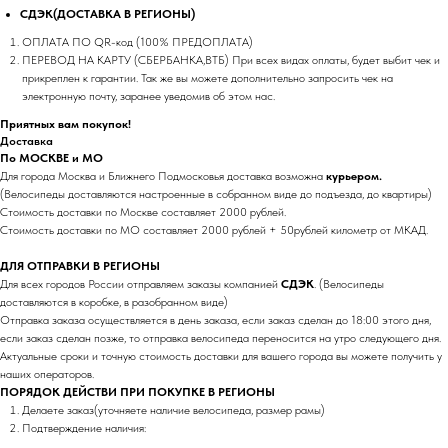
СДЭК(ДОСТАВКА В РЕГИОНЫ)
ОПЛАТА ПО QR-код (100% ПРЕДОПЛАТА)
ПЕРЕВОД НА КАРТУ (СБЕРБАНКА,ВТБ) При всех видах оплаты, будет выбит чек и
прикреплен к гарантии. Так же вы можете дополнительно запросить чек на
электронную почту, заранее уведомив об этом нас.
Приятных вам покупок!
Доставка
По МОСКВЕ и МО
Для города Москва и Ближнего Подмосковья доставка возможна
курьером.
(Велосипеды доставляются настроенные в собранном виде до подъезда, до квартиры)
Стоимость доставки по Москве составляет 2000 рублей.
Стоимость доставки по МО составляет 2000 рублей + 50рублей километр от МКАД.
ДЛЯ ОТПРАВКИ В РЕГИОНЫ
Для всех городов России отправляем заказы компанией
СДЭК
. (Велосипеды
доставляются в коробке, в разобранном виде)
Отправка заказа осуществляется в день заказа, если заказ сделан до 18:00 этого дня,
если заказ сделан позже, то отправка велосипеда переносится на утро следующего дня.
Актуальные сроки и точную стоимость доставки для вашего города вы можете получить у
наших операторов.
ПОРЯДОК ДЕЙСТВИ ПРИ ПОКУПКЕ В РЕГИОНЫ
Делаете заказ(уточняете наличие велосипеда, размер рамы)
Подтверждение наличия: