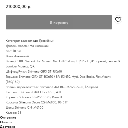
210000,00
р.
В корзину
Категория велосипеда: Гравийный
Уровень модели: Начинающий
Вес: 10.3кг
Рама: Алюминий
Вилка: CUBE Nuroad Flat Mount Disc, Full Carbon, 1 1/8" - 1 1/4" Tapered, Fender &
Lowrider Mounts, QR
Шифтер/Ручки: Shimano GRX ST-RX610
Тормоза: Shimano GRX ST-RX610 / BR-RX410, Hydr. Disc Brake, Flat Mount
(160/160)
Задний переключатель: Shimano GRX RD-RX822-SGS, 12-Speed
Система: Shimano GRX FC-RX610, 40T
Каретка: Shimano BB-RS500PB, Pressfit
Кассета: Shimano Deore CS-M6100, 10-51T
Цепь: Shimano CN-M6100
Колеса: 28
Описание
Оплата
Доставка