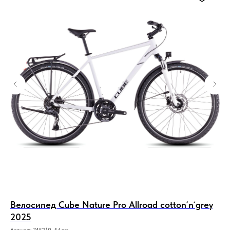
.5
Велосипед Cube Nature Pro Allroad cotton´n´grey
Ве
2025
re
Артикул:
745210-54cm
Арт