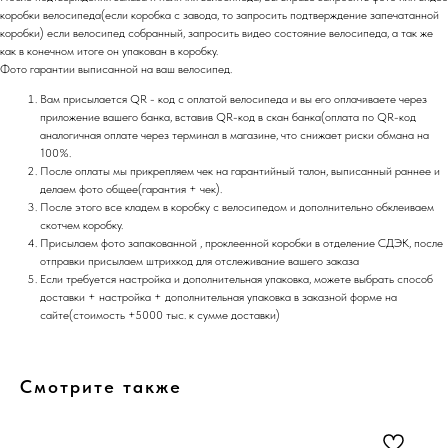
коробки велосипеда(если коробка с завода, то запросить подтверждение запечатанной
коробки) если велосипед собранный, запросить видео состояние велосипеда, а так же
как в конечном итоге он упакован в коробку.
Фото гарантии выписанной на ваш велосипед.
Вам присылается QR - код с оплатой велосипеда и вы его оплачиваете через
приложение вашего банка, вставив QR-код в скан банка(оплата по QR-код
аналогичная оплате через терминал в магазине, что снижает риски обмана на
100%.
После оплаты мы прикрепляем чек на гарантийный талон, выписанный раннее и
делаем фото общее(гарантия + чек).
После этого все кладем в коробку с велосипедом и дополнительно обклеиваем
скотчем коробку.
Присылаем фото запакованной , проклеенной коробки в отделение СДЭК, после
отправки присылаем штрихкод для отслеживание вашего заказа
Если требуется настройка и дополнительная упаковка, можете выбрать способ
доставки + настройка + дополнительная упаковка в заказной форме на
сайте(стоимость +5000 тыс. к сумме доставки)
Смотрите также