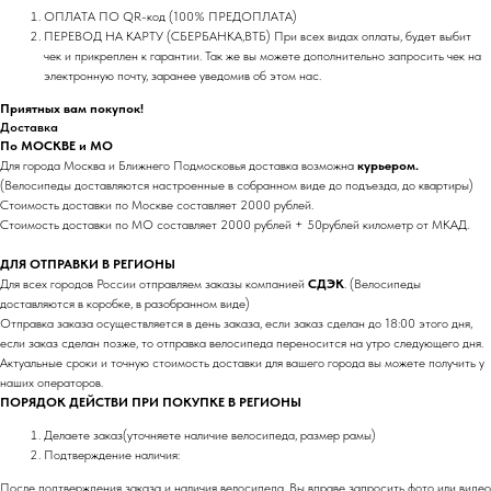
ОПЛАТА ПО QR-код (100% ПРЕДОПЛАТА)
ПЕРЕВОД НА КАРТУ (СБЕРБАНКА,ВТБ) При всех видах оплаты, будет выбит
чек и прикреплен к гарантии. Так же вы можете дополнительно запросить чек на
электронную почту, заранее уведомив об этом нас.
Приятных вам покупок!
Доставка
По МОСКВЕ и МО
Для города Москва и Ближнего Подмосковья доставка возможна
курьером.
(Велосипеды доставляются настроенные в собранном виде до подъезда, до квартиры)
Стоимость доставки по Москве составляет 2000 рублей.
Стоимость доставки по МО составляет 2000 рублей + 50рублей километр от МКАД.
ДЛЯ ОТПРАВКИ В РЕГИОНЫ
Для всех городов России отправляем заказы компанией
СДЭК
. (Велосипеды
доставляются в коробке, в разобранном виде)
Отправка заказа осуществляется в день заказа, если заказ сделан до 18:00 этого дня,
если заказ сделан позже, то отправка велосипеда переносится на утро следующего дня.
Актуальные сроки и точную стоимость доставки для вашего города вы можете получить у
наших операторов.
ПОРЯДОК ДЕЙСТВИ ПРИ ПОКУПКЕ В РЕГИОНЫ
Делаете заказ(уточняете наличие велосипеда, размер рамы)
Подтверждение наличия:
После подтверждения заказа и наличия велосипеда, Вы вправе запросить фото или видео