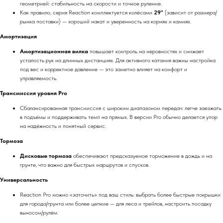
геометрией: стабильность на скорости и точное руление.
Как правило, серия Reaction комплектуется колёсами
29"
(зависит от размера/
рынка поставки) — хороший накат и уверенность на корнях и камнях.
Амортизация
Амортизационная вилка
повышает контроль на неровностях и снижает
усталость рук на длинных дистанциях. Для активного катания важны настройка
под вес и корректное давление — это заметно влияет на комфорт и
управляемость.
Трансмиссия уровня Pro
Сбалансированная трансмиссия с широким диапазоном передач: легче заезжать
в подъёмы и поддерживать темп на прямых. В версии Pro обычно делается упор
на надёжность и понятный сервис.
Тормоза
Дисковые тормоза
обеспечивают предсказуемое торможение в дождь и на
грунте, что важно для быстрых маршрутов и спусков.
Универсальность
Reaction Pro можно «заточить» под ваш стиль: выбрать более быстрые покрышки
для города/грунта или более цепкие — для леса и трейлов, настроить посадку
выносом/рулём.