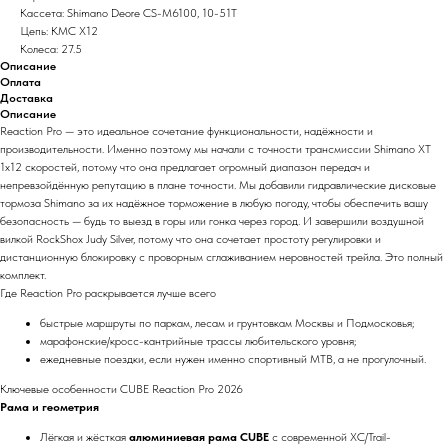
Кассета: Shimano Deore CS-M6100, 10-51T
Цепь: KMC X12
Колеса: 27.5
Описание
Оплата
Доставка
Описание
Reaction Pro — это идеальное сочетание функциональности, надёжности и
производительности. Именно поэтому мы начали с точности трансмиссии Shimano XT
1x12 скоростей, потому что она предлагает огромный диапазон передач и
непревзойдённую репутацию в плане точности. Мы добавили гидравлические дисковые
тормоза Shimano за их надёжное торможение в любую погоду, чтобы обеспечить вашу
безопасность — будь то выезд в горы или гонка через город. И завершили воздушной
вилкой RockShox Judy Silver, потому что она сочетает простоту регулировки и
дистанционную блокировку с проворным сглаживанием неровностей трейла. Это полный
комплект.
Где Reaction Pro раскрывается лучше всего
быстрые маршруты по паркам, лесам и грунтовкам Москвы и Подмосковья;
марафонские/кросс-кантрийные трассы любительского уровня;
ежедневные поездки, если нужен именно спортивный MTB, а не прогулочный.
Ключевые особенности CUBE Reaction Pro 2026
Рама и геометрия
Лёгкая и жёсткая
алюминиевая рама CUBE
с современной XC/Trail-