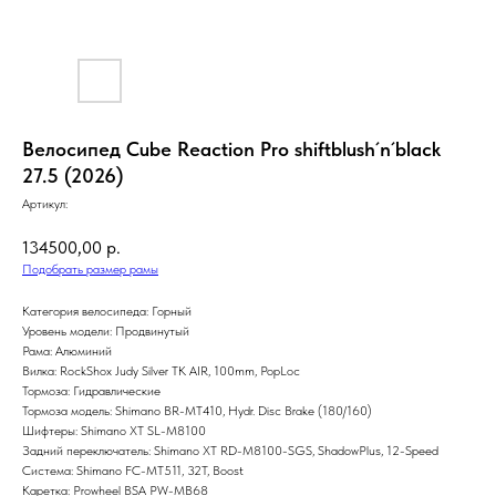
Велосипед Cube Reaction Pro shiftblush´n´black
27.5 (2026)
Артикул:
134500,00
р.
Подобрать размер рамы
Категория велосипеда: Горный
Уровень модели: Продвинутый
Рама: Алюминий
Вилка: RockShox Judy Silver TK AIR, 100mm, PopLoc
Тормоза: Гидравлические
Тормоза модель: Shimano BR-MT410, Hydr. Disc Brake (180/160)
Шифтеры: Shimano XT SL-M8100
Задний переключатель: Shimano XT RD-M8100-SGS, ShadowPlus, 12-Speed
Система: Shimano FC-MT511, 32T, Boost
Каретка: Prowheel BSA PW-MB68