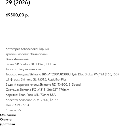
29 (2026)
69500,00
р.
В корзину
Категория велосипеда: Горный
Уровень модели: Начинающий
Рама: Алюминий
Вилка: SR Suntour XCT Disc, 100mm
Тормоза: Гидравлические
Тормоза модель: Shimano BR-MT200/UR300, Hydr, Disc Brake, PM/FM (160/160)
Шифтеры: Shimano SL-M315, Rapidfire-Plus
Задний переключатель: Shimano RD-TX800, 8-Speed
Система: Shimano FC-M315, 36x22T, 170mm
Каретка: Thun Paso-ML, 73mm BSA
Кассета: Shimano CS-HG200, 12-32T
Цепь: KMC Z8.3
Колеса: 29
Описание
Оплата
Доставка