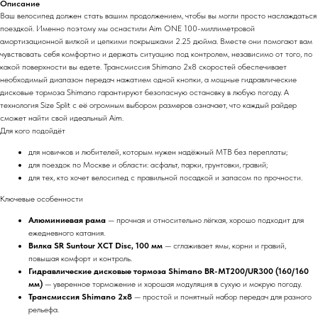
Описание
Ваш велосипед должен стать вашим продолжением, чтобы вы могли просто наслаждаться
поездкой. Именно поэтому мы оснастили Aim ONE 100-миллиметровой
амортизационной вилкой и цепкими покрышками 2.25 дюйма. Вместе они помогают вам
чувствовать себя комфортно и держать ситуацию под контролем, независимо от того, по
какой поверхности вы едете. Трансмиссия Shimano 2x8 скоростей обеспечивает
необходимый диапазон передач нажатием одной кнопки, а мощные гидравлические
дисковые тормоза Shimano гарантируют безопасную остановку в любую погоду. А
технология Size Split с её огромным выбором размеров означает, что каждый райдер
сможет найти свой идеальный Aim.
Для кого подойдёт
для новичков и любителей, которым нужен надёжный MTB без переплаты;
для поездок по Москве и области: асфальт, парки, грунтовки, гравий;
для тех, кто хочет велосипед с правильной посадкой и запасом по прочности.
Ключевые особенности
Алюминиевая рама
— прочная и относительно лёгкая, хорошо подходит для
ежедневного катания.
Вилка SR Suntour XCT Disc, 100 мм
— сглаживает ямы, корни и гравий,
повышая комфорт и контроль.
Гидравлические дисковые тормоза Shimano BR-MT200/UR300 (160/160
мм)
— уверенное торможение и хорошая модуляция в сухую и мокрую погоду.
Трансмиссия Shimano 2x8
— простой и понятный набор передач для разного
рельефа.