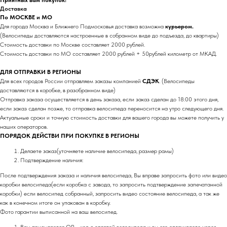
Доставка
По МОСКВЕ и МО
Для города Москва и Ближнего Подмосковья доставка возможна
курьером.
(Велосипеды доставляются настроенные в собранном виде до подъезда, до квартиры)
Стоимость доставки по Москве составляет 2000 рублей.
Стоимость доставки по МО составляет 2000 рублей + 50рублей километр от МКАД.
ДЛЯ ОТПРАВКИ В РЕГИОНЫ
Для всех городов России отправляем заказы компанией
СДЭК
. (Велосипеды
доставляются в коробке, в разобранном виде)
Отправка заказа осуществляется в день заказа, если заказ сделан до 18:00 этого дня,
если заказ сделан позже, то отправка велосипеда переносится на утро следующего дня.
Актуальные сроки и точную стоимость доставки для вашего города вы можете получить у
наших операторов.
ПОРЯДОК ДЕЙСТВИ ПРИ ПОКУПКЕ В РЕГИОНЫ
Делаете заказ(уточняете наличие велосипеда, размер рамы)
Подтверждение наличия:
После подтверждения заказа и наличия велосипеда, Вы вправе запросить фото или видео
коробки велосипеда(если коробка с завода, то запросить подтверждение запечатанной
коробки) если велосипед собранный, запросить видео состояние велосипеда, а так же
как в конечном итоге он упакован в коробку.
Фото гарантии выписанной на ваш велосипед.
Вам присылается QR - код с оплатой велосипеда и вы его оплачиваете через