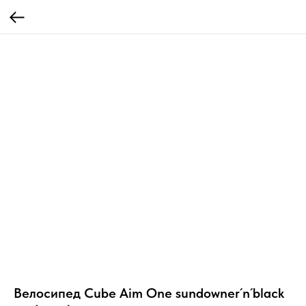
Велосипед Cube Aim One sundowner´n´black