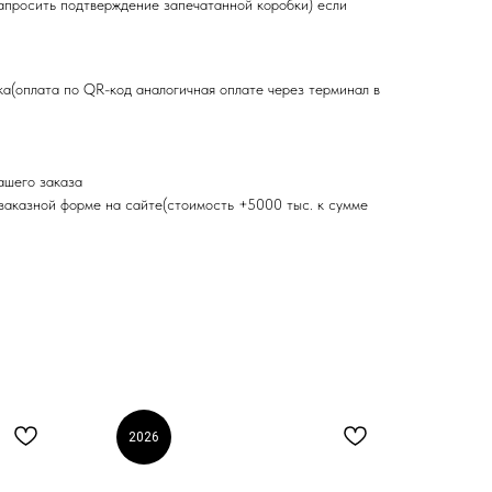
запросить подтверждение запечатанной коробки) если
ка(оплата по QR-код аналогичная оплате через терминал в
ашего заказа
 заказной форме на сайте(стоимость +5000 тыс. к сумме
2026