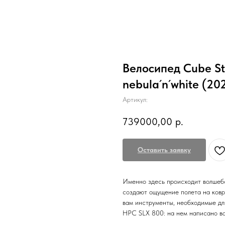
Велосипед Cube S
nebula´n´white (20
Артикул:
739000,00
р.
Оставить заявку
Именно здесь происходит волшеб
создают ощущение полета на ков
вам инструменты, необходимые д
HPC SLX 800: на нем написано ва