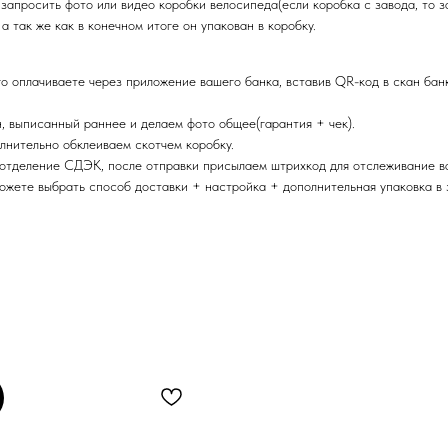
запросить фото или видео коробки велосипеда(если коробка с завода, то 
 так же как в конечном итоге он упакован в коробку.
го оплачиваете через приложение вашего банка, вставив QR-код в скан бан
, выписанный раннее и делаем фото общее(гарантия + чек).
лнительно обклеиваем скотчем коробку.
 отделение СДЭК, после отправки присылаем штрихкод для отслеживание в
можете выбрать способ доставки + настройка + дополнительная упаковка в