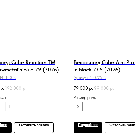
пед Cube Reaction TM
Велосипед Cube Aim Pro 
wmetal´n´blue 29 (2026)
´n´black 27.5 (2026)
144100-S
Артикул:
140225-S
р.
192 000
р.
79 000
р.
99 000
р.
амы
Размер рамы
M
L
S
бнее
Подробнее
Оставить заявку
Оставить зая