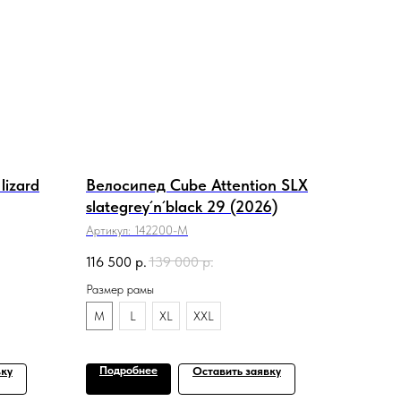
lizard
Велосипед Cube Attention SLX
slategrey´n´black 29 (2026)
Артикул:
142200-M
116 500
р.
139 000
р.
Размер рамы
M
L
XL
XXL
Подробнее
вку
Оставить заявку