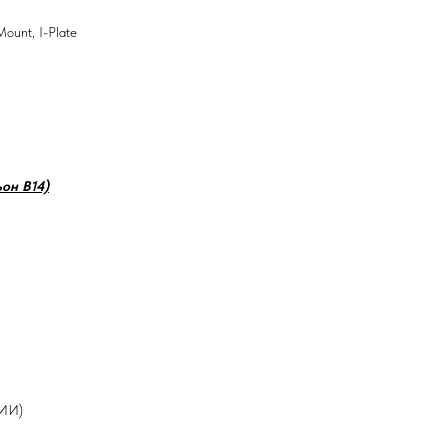
ount, I-Plate
ьон В14)
ИИ)