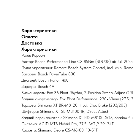
Характеристики
Оплата
Доставка
Характеристики
Рама: Карбон
Мотор: Bosch Performance Line CX 85Nm (BDU38) ab Juli 2025 
Пульт управления: Remote Bosch System Control, incl. Mini Remo
Батарея: Bosch PowerTube 800
Дисплей: Bosch Purion 400
Зарядка: Bosch 4A
Вилка модель: Fox 36 Float Rhythm, 2-Position Sweep-Adjust G
Задний амортизатор: Fox Float Performance, 230x60mm (27.5:
Тормоза: Shimano XT BR-M8120, Hydr. Disc Brake (203/203)
Шифтеры: Shimano XT SL-M8100-IR, Direct Attach
Задний переключатель: Shimano XT RD-M8100-SGS, ShadowPlu
Система: ACID MTB Hybrid Pro, 27.5: 36T // 29: 34T
Кассета: Shimano Deore CS-M6100, 10-51T