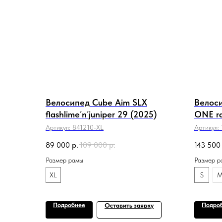
Велосипед Cube Aim SLX
Велоси
flashlime´n´juniper 29 (2025)
ONE ra
Артикул:
841210-XL
Артикул:
89 000
р.
109 000
р.
143 500
Размер рамы
Размер р
XL
S
Подробнее
Подро
Оставить заявку