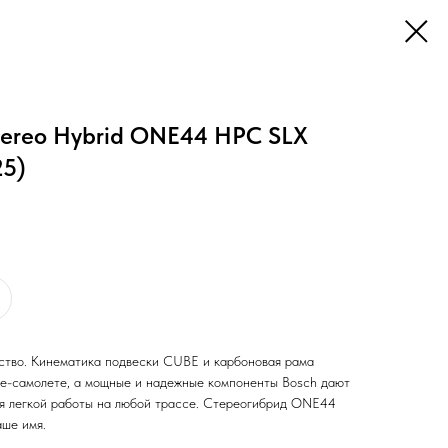
tereo Hybrid ONE44 HPC SLX
25)
ство. Кинематика подвески CUBE и карбоновая рама
ре-самолете, а мощные и надежные компоненты Bosch дают
ля легкой работы на любой трассе. Стереогибрид ONE44
ше имя.