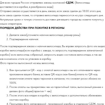
Для всех городов России отправляем заказы компанией
СДЭК
. (Велосипеды
доставляются в коробке, в разобранном виде)
Отправка заказа осуществляется в день заказа, если заказ сделан до 18:00 этого дня,
если заказ сделан позже, то отправка велосипеда переносится на утро следующего дня.
Актуальные сроки и точную стоимость доставки для вашего города вы можете получить у
наших операторов.
ПОРЯДОК ДЕЙСТВИ ПРИ ПОКУПКЕ В РЕГИОНЫ
Делаете заказ(уточняете наличие велосипеда, размер рамы)
Подтверждение наличия:
После подтверждения заказа и наличия велосипеда, Вы вправе запросить фото или видео
коробки велосипеда(если коробка с завода, то запросить подтверждение запечатанной
коробки) если велосипед собранный, запросить видео состояние велосипеда, а так же
как в конечном итоге он упакован в коробку.
Фото гарантии выписанной на ваш велосипед.
Вам присылается QR - код с оплатой велосипеда и вы его оплачиваете через
приложение вашего банка, вставив QR-код в скан банка(оплата по QR-код
аналогичная оплате через терминал в магазине, что снижает риски обмана на
100%.
После оплаты мы прикрепляем чек на гарантийный талон, выписанный раннее и
делаем фото общее(гарантия + чек).
После этого все кладем в коробку с велосипедом и дополнительно обклеиваем
скотчем коробку.
Присылаем фото запакованной , проклеенной коробки в отделение СДЭК, после