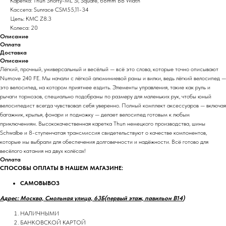
Каретка: Thun Shorty-ML Sl, Square, 68mm BB Width
Кассета: Sunrace CSM55,11-34
Цепь: KMC Z8.3
Колеса: 20
Описание
Оплата
Доставка
Описание
Лёгкий, прочный, универсальный и весёлый — всё это слова, которые точно описывают
Numove 240 FE. Мы начали с лёгкой алюминиевой рамы и вилки, ведь лёгкий велосипед —
это велосипед, на котором приятнее ездить. Элементы управления, такие как руль и
рычаги тормозов, специально подобраны по размеру для маленьких рук, чтобы юный
велосипедист всегда чувствовал себя уверенно. Полный комплект аксессуаров — включая
багажник, крылья, фонари и подножку — делает велосипед готовым к любым
приключениям. Высококачественная каретка Thun немецкого производства, шины
Schwalbe и 8-ступенчатая трансмиссия свидетельствуют о качестве компонентов,
которые мы выбрали для обеспечения долговечности и надёжности. Всё готово для
весёлого катания на двух колёсах!
Оплата
СПОСОБЫ ОПЛАТЫ В НАШЕМ МАГАЗИНЕ:
САМОВЫВОЗ
Адрес: Москва, Смольная улица, 63Б(первый этаж, павильон В14)
НАЛИЧНЫМИ
БАНКОВСКОЙ КАРТОЙ