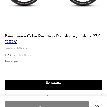
ck
Велосипед Cube Reaction Pro oldgrey´n´black 27.5
Ве
(2026)
(2
Артикул:
143100-S
Арт
134 500
р.
159 000
р.
94 
Размер рамы
Раз
S
M
Подробнее
В корзину