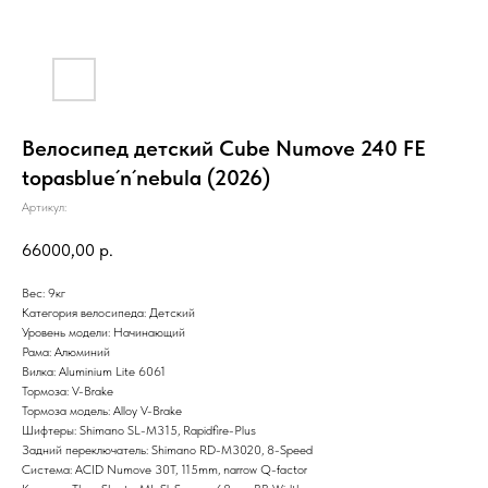
Велосипед детский Cube Numove 240 FE
topasblue´n´nebula (2026)
Артикул:
66000,00
р.
Вес: 9кг
Категория велосипеда: Детский
Уровень модели: Начинающий
Рама: Алюминий
Вилка: Aluminium Lite 6061
Тормоза: V-Brake
Тормоза модель: Alloy V-Brake
Шифтеры: Shimano SL-M315, Rapidfire-Plus
Задний переключатель: Shimano RD-M3020, 8-Speed
Система: ACID Numove 30T, 115mm, narrow Q-factor