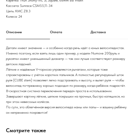
Каретка: Thun Shorty-ML Sl, Square, 68mm BB Width
Кассета: Sunrace CSM55,11-34
Цепь: KMC Z8.3
Колеса: 24
Описание
Оплата
Доставка
Детали имеют значение — и особенно когда речь идёт о юных велосипедистах.
Именно поэтому, если взять лишь один пример, у модели Numove 200руль и
рукоятки имеют уменьшенный диаметр — так они лучше соответствуют размеру
детских ладоней.
Лёгкие и надёжные V‑тормоза управляются рычагами, которые тоже
спроектированы с учётом коротких пальчиков. А полностью регулируемый шток
руля (CUBE stem) позволяет легко подстраивать и высоту, и вылет руля — чтобы
велосипед по‑прежнему хорошо подходил по размеру, когда ребёнок подрастёт.
8‑скоростная система переключения передач проста в использовании.
Завершают картину лёгкие, цепкие покрышки на прочных, быстро катящихся, но
при этом невесомых колёсах.
По сути, это облегчённая версия велосипеда мамы или папы— и вашему ребёнку
он непременно понравится!
Смотрите также